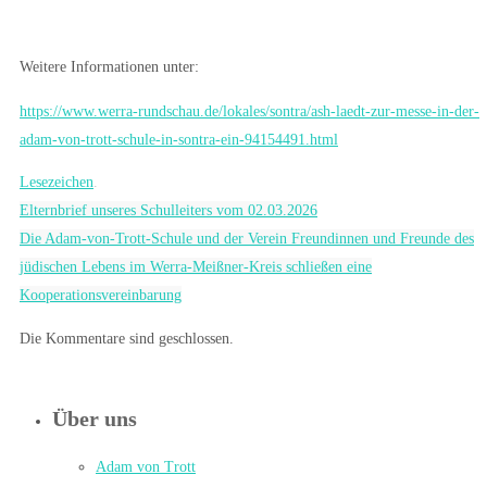
Weitere Informationen unter:
https://www.werra-rundschau.de/lokales/sontra/ash-laedt-zur-messe-in-der-
adam-von-trott-schule-in-sontra-ein-94154491.html
Lesezeichen
.
Elternbrief unseres Schulleiters vom 02.03.2026
Die Adam-von-Trott-Schule und der Verein Freundinnen und Freunde des
jüdischen Lebens im Werra-Meißner-Kreis schließen eine
Kooperationsvereinbarung
Die Kommentare sind geschlossen.
Über uns
Adam von Trott