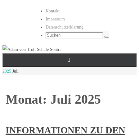
Zum
Kontakt
Inhalt
Impressum
springen
Datenschutzerklärung
Suchen
Suchen
nach:
Start
2025
Juli
Monat:
Juli 2025
INFORMATIONEN ZU DEN