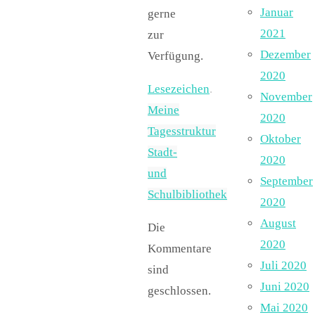
Januar
gerne
2021
zur
Dezember
Verfügung.
2020
Lesezeichen
.
November
Meine
2020
Tagesstruktur
Oktober
Stadt-
2020
und
September
Schulbibliothek
2020
August
Die
2020
Kommentare
Juli 2020
sind
Juni 2020
geschlossen.
Mai 2020