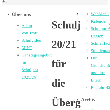
4/5
Über uns
WebMenu
Schuljahres
Kalender
Adam
Schulporta
von Trott
Hessen
Schulvideo
20/21
Schließfäc
MINT
Stundentak
Ganztagsangebot
Für
für
im
Grundschü
Schuljahr
und ihre
2025/26
die
Eltern
Busfahrpl
Übergänger
Archiv