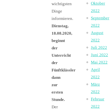
Oktober
wichtigsten
2022
Dinge
September
informieren.
2022
Dienstag,
August
18.08.2020,
2022
beginnt
Juli 2022
der
Juni 2022
Unterricht
Mai 2022
der
April
Fünftklässler
2022
dann
März
zur
2022
ersten
Februar
Stunde.
2022
Der