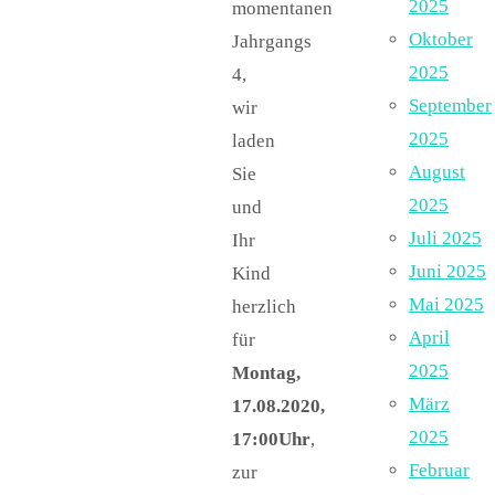
2025
momentanen
Oktober
Jahrgangs
2025
4,
September
wir
2025
laden
August
Sie
2025
und
Juli 2025
Ihr
Juni 2025
Kind
Mai 2025
herzlich
April
für
2025
Montag,
März
17.08.2020,
2025
17:00Uhr
,
Februar
zur