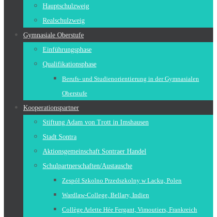
Hauptschulzweig
Realschulzweig
Gymnasiale Oberstufe
Einführungsphase
Qualifikationsphase
Berufs- und Studienorientierung in der Gymnasialen
Oberstufe
Kooperationspartner
Stiftung Adam von Trott in Imshausen
Stadt Sontra
Aktionsgemeinschaft Sontraer Handel
Schulpartnerschaften/Austausche
Zespół Szkolno Przedszkolny w Lacku, Polen
Wardlaw-College, Bellary, Indien
Collège Arlette Hée Fergant, Vimoutiers, Frankreich