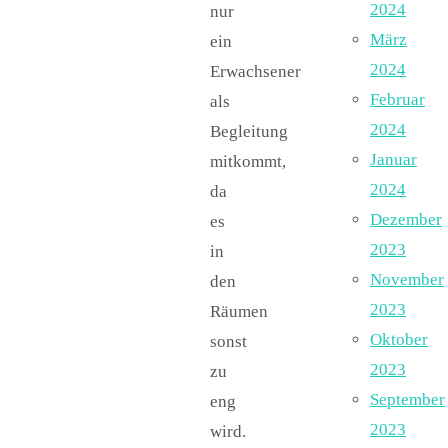
2024
nur
März
ein
2024
Erwachsener
Februar
als
2024
Begleitung
Januar
mitkommt,
2024
da
Dezember
es
2023
in
November
den
2023
Räumen
Oktober
sonst
2023
zu
September
eng
2023
wird.