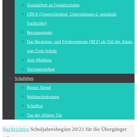
Sozialarbeit an Gesamtschulen
UBUS (Unterrichtsbegl. Unterstützung d. sozialpäd.
Fachkräfte)
Beratungsteam
Das Beratungs- und Förderzentrum (BFZ) als Teil der Adam-
von-Trott-Schule
Anti-Mobbing
Vertrauenslehrer
Schulleben
Bunter Abend
Weihnachtskonzert
Schulfest
Tag der offenen Tür
Start
Nachrichten
Schuljahresbeginn 20/21 für die Übergänger