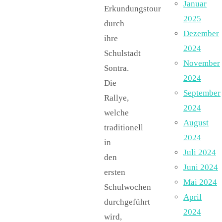
Januar
Erkundungstour
2025
durch
Dezember
ihre
2024
Schulstadt
November
Sontra.
2024
Die
September
Rallye,
2024
welche
August
traditionell
2024
in
Juli 2024
den
Juni 2024
ersten
Mai 2024
Schulwochen
April
durchgeführt
2024
wird,