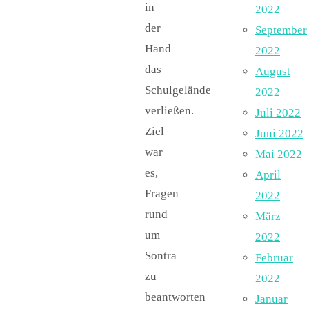
in
2022
der
September
Hand
2022
das
August
Schulgelände
2022
verließen.
Juli 2022
Ziel
Juni 2022
war
Mai 2022
es,
April
Fragen
2022
rund
März
um
2022
Sontra
Februar
zu
2022
beantworten
Januar