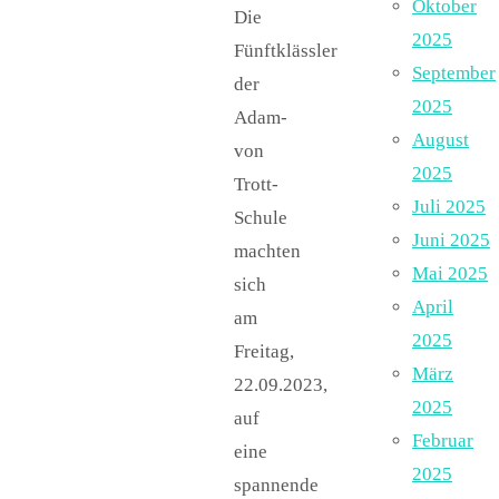
Oktober
Die
2025
Fünftklässler
September
der
2025
Adam-
August
von
2025
Trott-
Juli 2025
Schule
Juni 2025
machten
Mai 2025
sich
April
am
2025
Freitag,
März
22.09.2023,
2025
auf
Februar
eine
2025
spannende