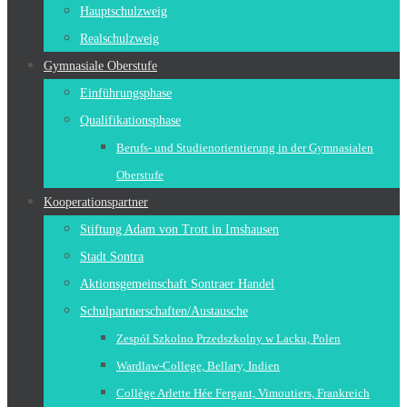
Hauptschulzweig
Realschulzweig
Gymnasiale Oberstufe
Einführungsphase
Qualifikationsphase
Berufs- und Studienorientierung in der Gymnasialen
Oberstufe
Kooperationspartner
Stiftung Adam von Trott in Imshausen
Stadt Sontra
Aktionsgemeinschaft Sontraer Handel
Schulpartnerschaften/Austausche
Zespół Szkolno Przedszkolny w Lacku, Polen
Wardlaw-College, Bellary, Indien
Collège Arlette Hée Fergant, Vimoutiers, Frankreich