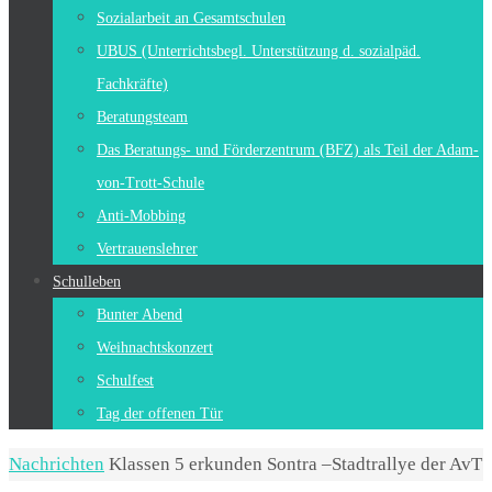
Sozialarbeit an Gesamtschulen
UBUS (Unterrichtsbegl. Unterstützung d. sozialpäd.
Fachkräfte)
Beratungsteam
Das Beratungs- und Förderzentrum (BFZ) als Teil der Adam-
von-Trott-Schule
Anti-Mobbing
Vertrauenslehrer
Schulleben
Bunter Abend
Weihnachtskonzert
Schulfest
Tag der offenen Tür
Start
Nachrichten
Klassen 5 erkunden Sontra –Stadtrallye der AvT