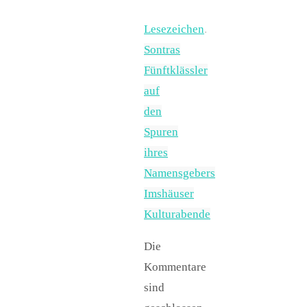
Lesezeichen
.
Sontras
Fünftklässler
auf
den
Spuren
ihres
Namensgebers
Imshäuser
Kulturabende
Die
Kommentare
sind