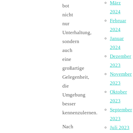
März
bot
2024
nicht
Februar
nur
2024
Unterhaltung,
Januar
sondern
2024
auch
Dezember
eine
2023
großartige
November
Gelegenheit,
2023
die
Oktober
Umgebung
2023
besser
September
kennenzulernen.
2023
Nach
Juli 2023