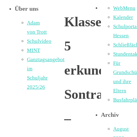
Über uns
WebMenu
Klassen
Kalender
Adam
Schulporta
von Trott
Hessen
Schulvideo
5
Schließfäc
MINT
Stundentak
Ganztagsangebot
Für
erkunden
im
Grundschü
Schuljahr
und ihre
2025/26
Sontra
Eltern
Busfahrpl
–
Archiv
August