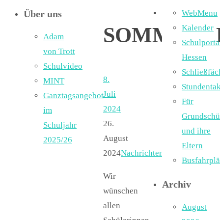
Über uns
WebMenu
SOMMERF
Kalender
Adam
Schulporta
von Trott
Hessen
Schulvideo
Schließfäc
8.
MINT
Stundentak
Juli
Ganztagsangebot
Für
2024
im
Grundschü
26.
Schuljahr
und ihre
August
2025/26
Eltern
2024
Nachrichten
Busfahrpl
Wir
Archiv
wünschen
allen
August