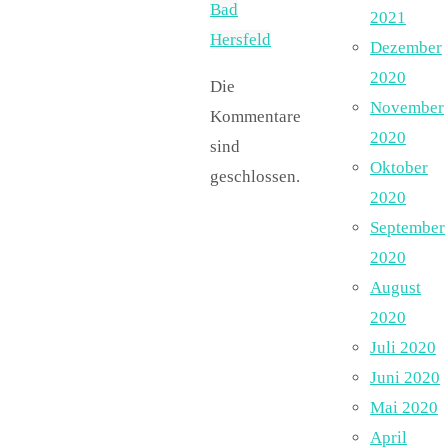
Bad
2021
Hersfeld
Dezember
2020
Die
November
Kommentare
2020
sind
Oktober
geschlossen.
2020
September
2020
August
2020
Juli 2020
Juni 2020
Mai 2020
April