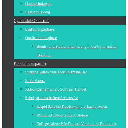
Hauptschulzweig
Realschulzweig
Gymnasiale Oberstufe
Einführungsphase
Qualifikationsphase
Berufs- und Studienorientierung in der Gymnasialen
Oberstufe
Kooperationspartner
Stiftung Adam von Trott in Imshausen
Stadt Sontra
Aktionsgemeinschaft Sontraer Handel
Schulpartnerschaften/Austausche
Zespół Szkolno Przedszkolny w Lacku, Polen
Wardlaw-College, Bellary, Indien
Collège Arlette Hée Fergant, Vimoutiers, Frankreich