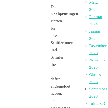
März
Die
2024
Nachprüfungen
Februar
starten
2024
für
Januar
alle
2024
Schülerinnen
Dezember
und
2023
Schüler,
November
die
2023
sich
Oktober
dafür
2023
angemeldet
September
haben,
2023
am
Juli 2023
Donnerstag,