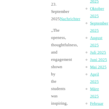
2025
23.
Oktober
September
2025
2025
Nachrichten
September
„The
2025
openess,
August
thoughtfulness,
2025
and
Juli 2025
engagement
Juni 2025
shown
Mai 2025
by
April
the
2025
students
März
was
2025
inspiring,
Februar