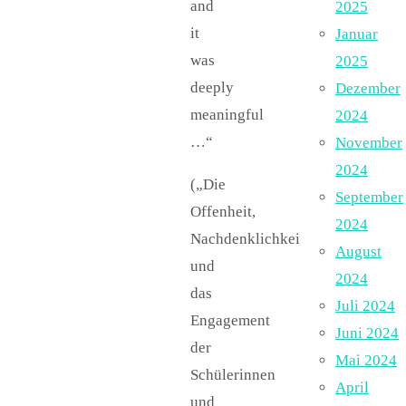
and
2025
it
Januar
was
2025
deeply
Dezember
meaningful
2024
…“
November
2024
(„Die
September
Offenheit,
2024
Nachdenklichkeit
August
und
2024
das
Juli 2024
Engagement
Juni 2024
der
Mai 2024
Schülerinnen
April
und