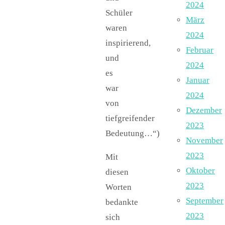
2024
Schüler
März
waren
2024
inspirierend,
Februar
und
2024
es
Januar
war
2024
von
Dezember
tiefgreifender
2023
Bedeutung…“)
November
2023
Mit
Oktober
diesen
2023
Worten
September
bedankte
2023
sich