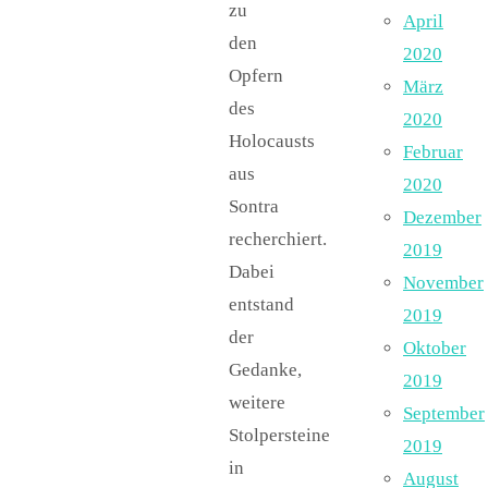
zu
April
den
2020
Opfern
März
des
2020
Holocausts
Februar
aus
2020
Sontra
Dezember
recherchiert.
2019
Dabei
November
entstand
2019
der
Oktober
Gedanke,
2019
weitere
September
Stolpersteine
2019
in
August