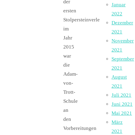
der
Januar
ersten
2022
Stolpersteinverlegung
Dezember
im
2021
Jahr
November
2015
2021
war
September
die
2021
Adam-
August
von-
2021
Trott-
Juli 2021
Schule
Juni 2021
an
Mai 2021
den
März
Vorbereitungen
2021