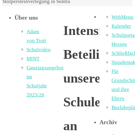
Stolpersteinverlegung in Sontra
Über uns
WebMenu
Intensive
Kalender
Adam
Schulporta
von Trott
Hessen
Schulvideo
Beteiligung
Schließfäc
MINT
Stundentak
Ganztagsangebot
Für
unserer
im
Grundschü
Schuljahr
und ihre
2025/26
Schule
Eltern
Busfahrpl
an
Archiv