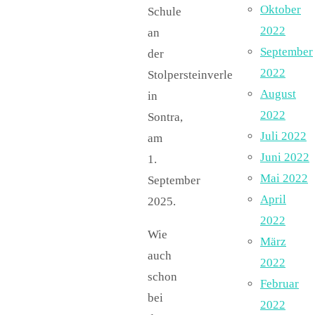
Oktober
Schule
2022
an
September
der
2022
Stolpersteinverlegung
August
in
2022
Sontra,
Juli 2022
am
Juni 2022
1.
Mai 2022
September
April
2025.
2022
Wie
März
auch
2022
schon
Februar
bei
2022