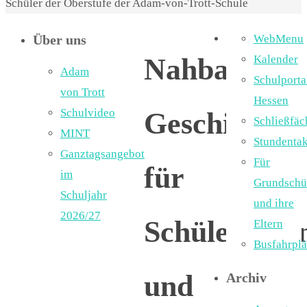
Schüler der Oberstufe der Adam-von-Trott-Schule
Über uns
WebMenu
Nahbare
Kalender
Adam
Schulporta
von Trott
Hessen
Schulvideo
Geschichte
Schließfäc
MINT
Stundentak
Ganztagsangebot
Für
für
im
Grundschü
Schuljahr
und ihre
2026/27
Schülerinne
Eltern
Busfahrpl
und
Archiv