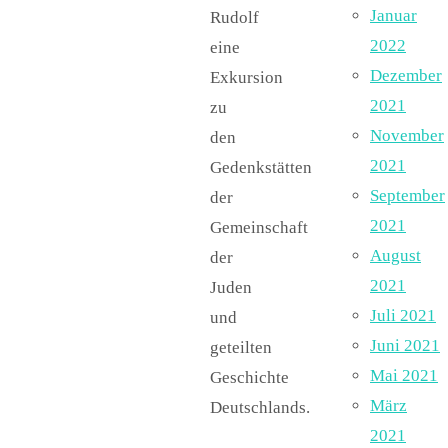
Januar
Rudolf
2022
eine
Dezember
Exkursion
2021
zu
November
den
2021
Gedenkstätten
September
der
2021
Gemeinschaft
August
der
2021
Juden
Juli 2021
und
Juni 2021
geteilten
Mai 2021
Geschichte
März
Deutschlands.
2021