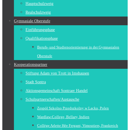
Hauptschulzweig
Realschulzweig
Gymnasiale Oberstufe
Einführungsphase
Qualifikationsphase
Berufs- und Studienorientierung in der Gymnasialen
Oberstufe
Kooperationspartner
Stiftung Adam von Trott in Imshausen
Stadt Sontra
Aktionsgemeinschaft Sontraer Handel
Schulpartnerschaften/Austausche
Zespół Szkolno Przedszkolny w Lacku, Polen
Wardlaw-College, Bellary, Indien
Collège Arlette Hée Fergant, Vimoutiers, Frankreich