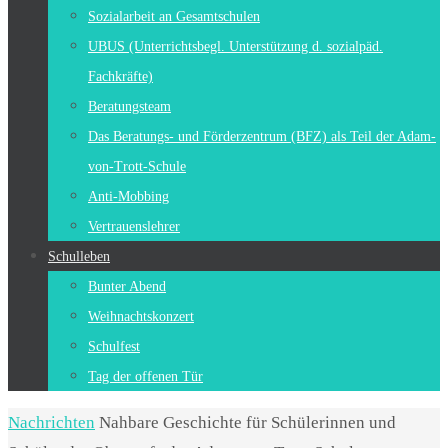
Sozialarbeit an Gesamtschulen
UBUS (Unterrichtsbegl. Unterstützung d. sozialpäd.
Fachkräfte)
Beratungsteam
Das Beratungs- und Förderzentrum (BFZ) als Teil der Adam-
von-Trott-Schule
Anti-Mobbing
Vertrauenslehrer
Schulleben
Bunter Abend
Weihnachtskonzert
Schulfest
Tag der offenen Tür
Start
Nachrichten
Nahbare Geschichte für Schülerinnen und