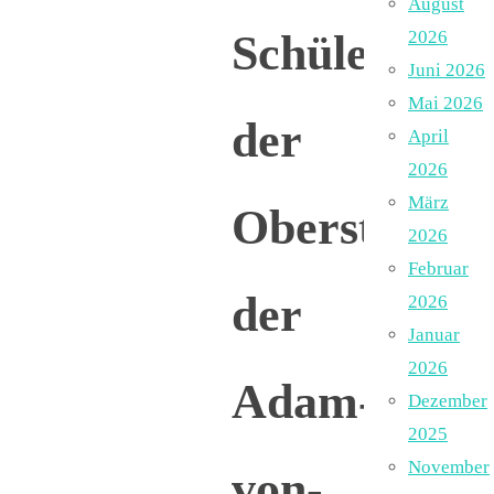
August
Schüler
2026
Juni 2026
Mai 2026
der
April
2026
März
Oberstufe
2026
Februar
der
2026
Januar
2026
Adam-
Dezember
2025
November
von-