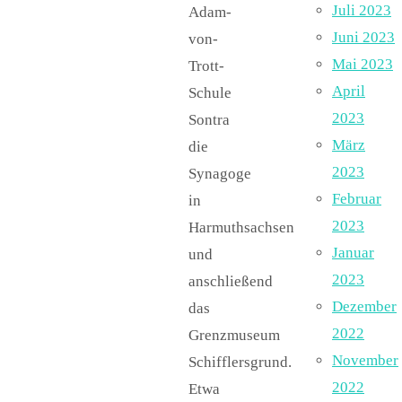
Juli 2023
Adam-
Juni 2023
von-
Mai 2023
Trott-
April
Schule
2023
Sontra
März
die
2023
Synagoge
Februar
in
2023
Harmuthsachsen
Januar
und
2023
anschließend
Dezember
das
2022
Grenzmuseum
November
Schifflersgrund.
2022
Etwa