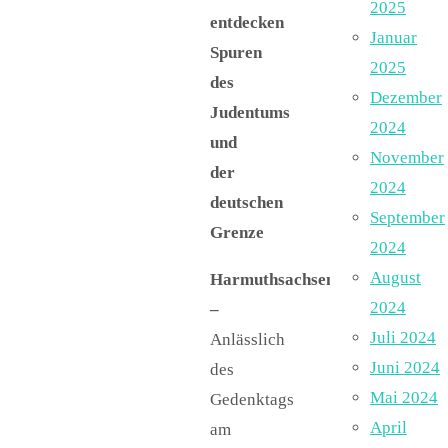
2025
entdecken
Januar
Spuren
2025
des
Dezember
Judentums
2024
und
November
der
2024
deutschen
September
Grenze
2024
August
Harmuthsachsen/Asbach
2024
–
Juli 2024
Anlässlich
Juni 2024
des
Mai 2024
Gedenktags
April
am