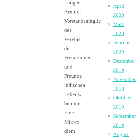
Ludger
April
Arnold,
2020
Vorstandsmitglied
März
des
2020
Vereins
Februar
der
2020
Freundinnen
Dezember
und
2019
Freunde
November
jüdischen
2019
Lebens,
Oktober
betonte.
2019
Eine
September
Mikwe
2019
dient
August