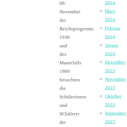
2024
09.
März
November
2024
der
Februar
Reichsprogromnacht
2024
1938
Januar
und
2024
des
Dezember
Mauerfalls
2023
1989
November
besuchten
2023
die
Oktober
Schülerinnen
2023
und
September
SChülerer
2023
der