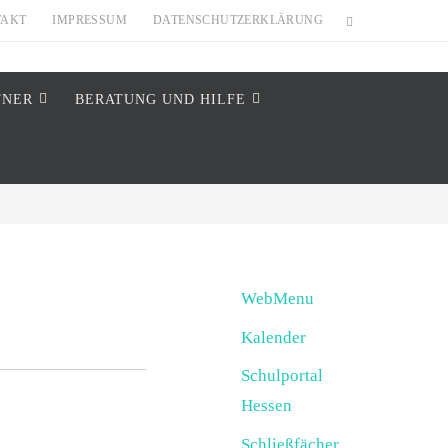
TAKT
IMPRESSUM
DATENSCHUTZERKLÄRUNG
TNER
BERATUNG UND HILFE
WebMenu
Kalender
Schulportal
Hessen
Schließfächer