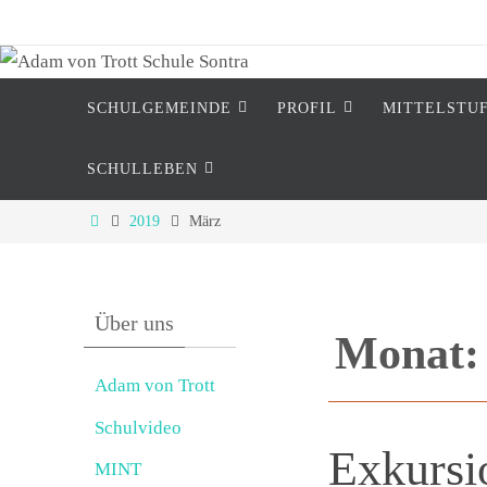
Zum
Inhalt
springen
Zum
SCHULGEMEINDE
PROFIL
MITTELSTU
Inhalt
springen
SCHULLEBEN
Start
2019
März
Über uns
Monat
Adam von Trott
Schulvideo
Exkursi
MINT