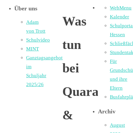
Über uns
WebMenu
Was
Kalender
Adam
Schulporta
von Trott
Hessen
Schulvideo
tun
Schließfäc
MINT
Stundentak
Ganztagsangebot
Für
bei
im
Grundschü
Schuljahr
und ihre
2025/26
Quarantäne
Eltern
Busfahrpl
&
Archiv
August