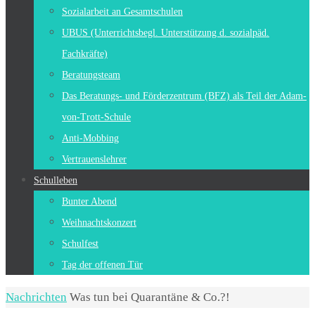
Sozialarbeit an Gesamtschulen
UBUS (Unterrichtsbegl. Unterstützung d. sozialpäd.
Fachkräfte)
Beratungsteam
Das Beratungs- und Förderzentrum (BFZ) als Teil der Adam-
von-Trott-Schule
Anti-Mobbing
Vertrauenslehrer
Schulleben
Bunter Abend
Weihnachtskonzert
Schulfest
Tag der offenen Tür
Start
Nachrichten
Was tun bei Quarantäne & Co.?!