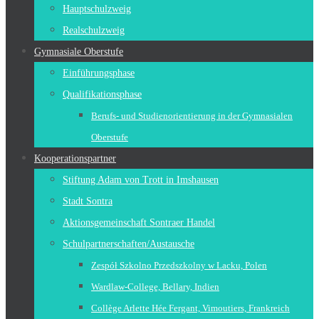
Hauptschulzweig
Realschulzweig
Gymnasiale Oberstufe
Einführungsphase
Qualifikationsphase
Berufs- und Studienorientierung in der Gymnasialen
Oberstufe
Kooperationspartner
Stiftung Adam von Trott in Imshausen
Stadt Sontra
Aktionsgemeinschaft Sontraer Handel
Schulpartnerschaften/Austausche
Zespół Szkolno Przedszkolny w Lacku, Polen
Wardlaw-College, Bellary, Indien
Collège Arlette Hée Fergant, Vimoutiers, Frankreich