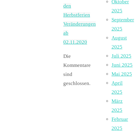
Oktober
den
2025
Herbstferien
September
Veränderungen
2025
ab
August
02.11.2020
2025
Juli 2025
Die
Juni 2025
Kommentare
Mai 2025
sind
April
geschlossen.
2025
März
2025
Februar
2025