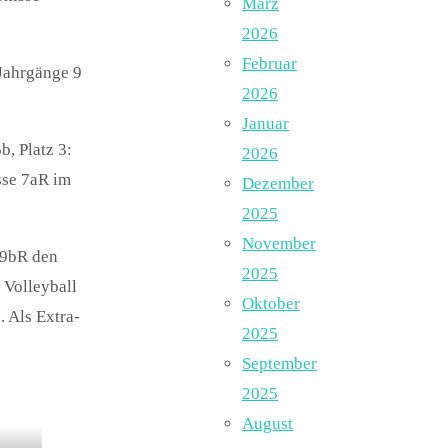
März
2026
Februar
Jahrgänge 9
2026
Januar
b, Platz 3:
2026
asse 7aR im
Dezember
2025
November
e 9bR den
2025
m Volleyball
Oktober
. Als Extra-
2025
September
2025
August