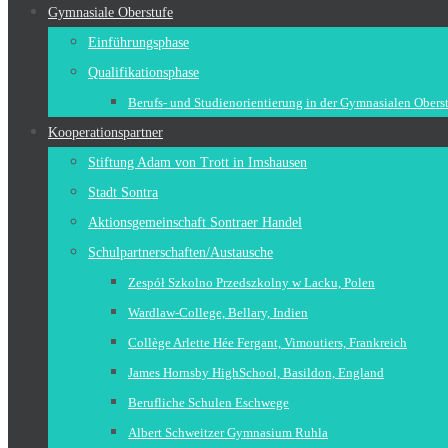
Gymnasiale Oberstufe
Einführungsphase
Qualifikationsphase
Berufs- und Studienorientierung in der Gymnasialen Obers
Kooperationspartner
Stiftung Adam von Trott in Imshausen
Stadt Sontra
Aktionsgemeinschaft Sontraer Handel
Schulpartnerschaften/Austausche
Zespół Szkolno Przedszkolny w Lacku, Polen
Wardlaw-College, Bellary, Indien
Collège Arlette Hée Fergant, Vimoutiers, Frankreich
James Hornsby HighSchool, Basildon, England
Berufliche Schulen Eschwege
Albert Schweitzer Gymnasium Ruhla