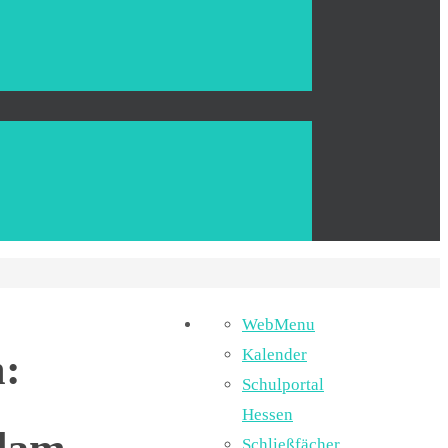
WebMenu
m:
Kalender
Schulportal
Hessen
Schließfächer