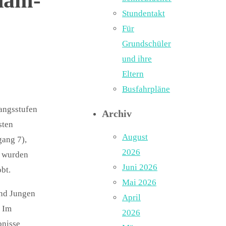
dam-
Stundentakt
Für
Grundschüler
und ihre
Eltern
Busfahrpläne
gangsstufen
Archiv
sten
August
gang 7),
2026
r wurden
Juni 2026
bt.
Mai 2026
und Jungen
April
. Im
2026
bnisse