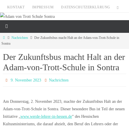
Zum
KONTAKT
IMPRESSUM
DATENSCHUTZERKLÄRUNG
Inhalt
springen
Start
Nachrichten
Der Zukunftsbus macht Halt an der Adam-von-Trott-Schule in
Sontra
Der Zukunftsbus macht Halt an der
Adam-von-Trott-Schule in Sontra
9. November 2023
Nachrichten
Am Donnerstag, 2. November 2023, machte der Zukunftsbus Halt an der
Adam-von-Trott-Schule in Sontra. Dieser besondere Bus ist Teil der neuen
Initiative „
www.werde-lehrer-in-hessen.de
“ des Hessischen
Kultusministeriums, die darauf abzielt, den Beruf des Lehrers oder der