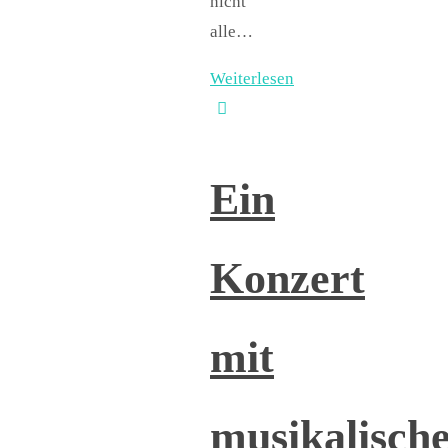
nicht
alle…
Weiterlesen
Ein
Konzert
mit
musikalisch