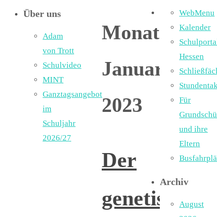
Über uns
WebMenu
Monat:
Kalender
Adam
Schulporta
von Trott
Hessen
Januar
Schulvideo
Schließfäc
MINT
Stundentak
Ganztagsangebot
2023
Für
im
Grundschü
Schuljahr
und ihre
2026/27
Eltern
Der
Busfahrpl
Archiv
genetische
August