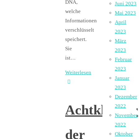
DNA,
Juni 2023
welche
Mai 2023
Informationen
April
verschlüsselt
2023
speichert.
März
Sie
2023
ist…
Februar
2023
Weiterlesen
Januar
2023
Dezember
Achtklässler
2022
November
2022
der
Oktober