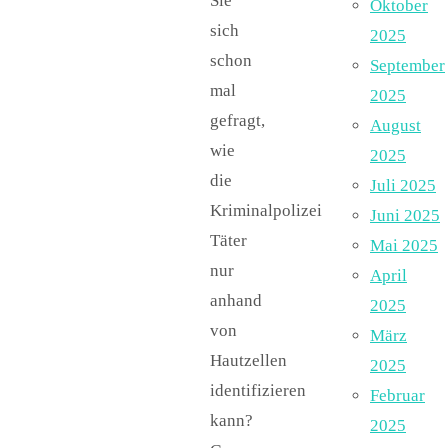
Sie
Oktober
sich
2025
schon
September
mal
2025
gefragt,
August
wie
2025
die
Juli 2025
Kriminalpolizei
Juni 2025
Täter
Mai 2025
nur
April
anhand
2025
von
März
Hautzellen
2025
identifizieren
Februar
kann?
2025