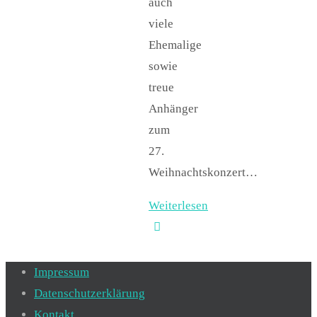
auch
viele
Ehemalige
sowie
treue
Anhänger
zum
27.
Weihnachtskonzert…
Weiterlesen
Impressum
Datenschutzerklärung
Kontakt