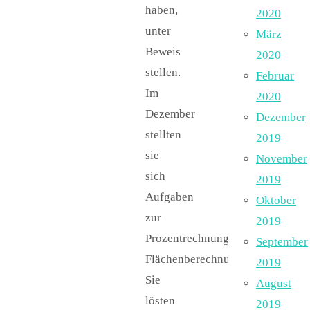
haben,
2020
unter
März
Beweis
2020
stellen.
Februar
Im
2020
Dezember
Dezember
stellten
2019
sie
November
sich
2019
Aufgaben
Oktober
zur
2019
Prozentrechnung,
September
Flächenberechnung.
2019
Sie
August
lösten
2019