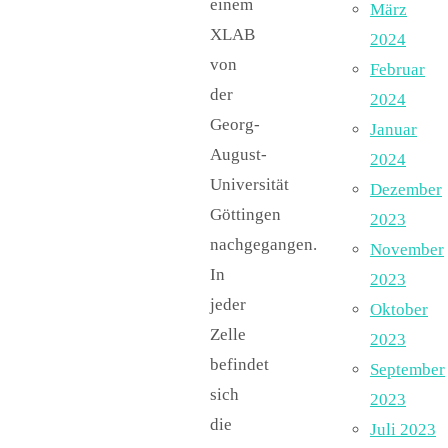
einem
März
XLAB
2024
von
Februar
der
2024
Georg-
Januar
August-
2024
Universität
Dezember
Göttingen
2023
nachgegangen.
November
In
2023
jeder
Oktober
Zelle
2023
befindet
September
sich
2023
die
Juli 2023