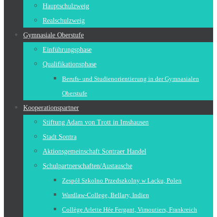
Hauptschulzweig
Realschulzweig
Gymnasiale Oberstufe
Einführungsphase
Qualifikationsphase
Berufs- und Studienorientierung in der Gymnasialen
Oberstufe
Kooperationspartner
Stiftung Adam von Trott in Imshausen
Stadt Sontra
Aktionsgemeinschaft Sontraer Handel
Schulpartnerschaften/Austausche
Zespół Szkolno Przedszkolny w Lacku, Polen
Wardlaw-College, Bellary, Indien
Collège Arlette Hée Fergant, Vimoutiers, Frankreich