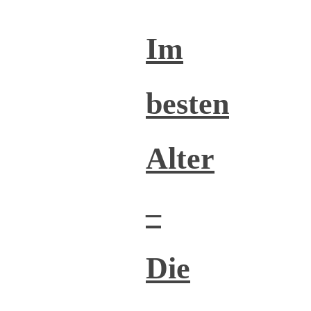
Im
besten
Alter
–
Die