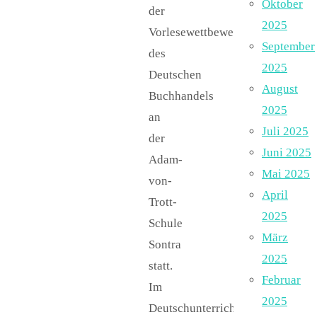
Oktober
der
2025
Vorlesewettbewerb
September
des
2025
Deutschen
August
Buchhandels
2025
an
Juli 2025
der
Juni 2025
Adam-
Mai 2025
von-
April
Trott-
2025
Schule
März
Sontra
2025
statt.
Februar
Im
2025
Deutschunterricht