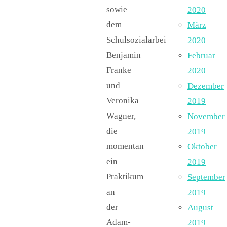
sowie
2020
dem
März
Schulsozialarbeiter
2020
Benjamin
Februar
Franke
2020
und
Dezember
Veronika
2019
Wagner,
November
die
2019
momentan
Oktober
ein
2019
Praktikum
September
an
2019
der
August
Adam-
2019