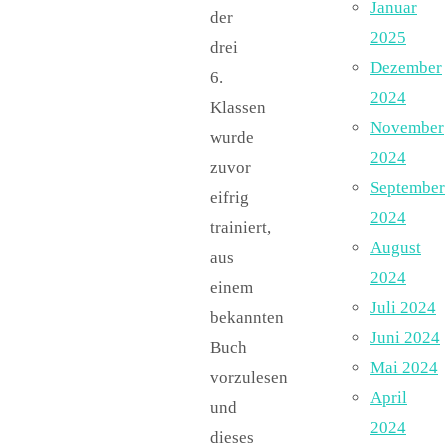
Januar
der
2025
drei
Dezember
6.
2024
Klassen
November
wurde
2024
zuvor
September
eifrig
2024
trainiert,
August
aus
2024
einem
Juli 2024
bekannten
Juni 2024
Buch
Mai 2024
vorzulesen
April
und
2024
dieses