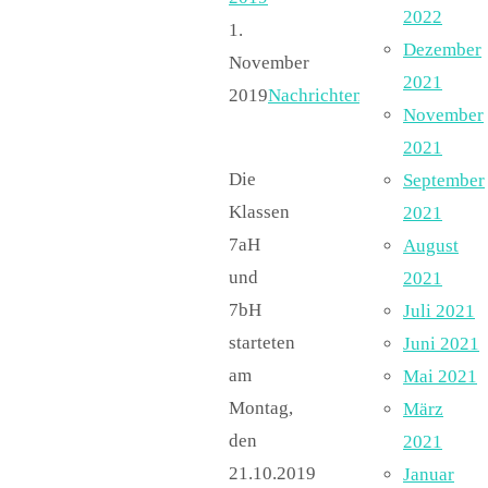
2022
1.
Dezember
November
2021
2019
Nachrichten
November
2021
Die
September
Klassen
2021
7aH
August
und
2021
7bH
Juli 2021
starteten
Juni 2021
am
Mai 2021
Montag,
März
den
2021
21.10.2019
Januar