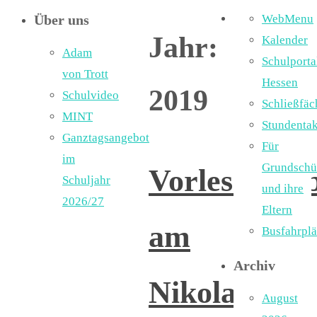
Über uns
WebMenu
Jahr:
Kalender
Adam
Schulporta
von Trott
Hessen
2019
Schulvideo
Schließfäc
MINT
Stundentak
Ganztagsangebot
Für
im
Grundschü
Vorlesewett
Schuljahr
und ihre
2026/27
Eltern
am
Busfahrpl
Archiv
Nikolaustag
August