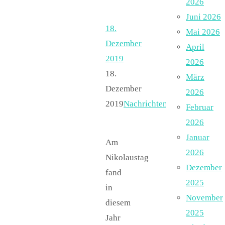
2026
Juni 2026
18.
Mai 2026
Dezember
April
2019
2026
18.
März
Dezember
2026
2019
Nachrichten
Februar
2026
Januar
Am
2026
Nikolaustag
Dezember
fand
2025
in
November
diesem
2025
Jahr