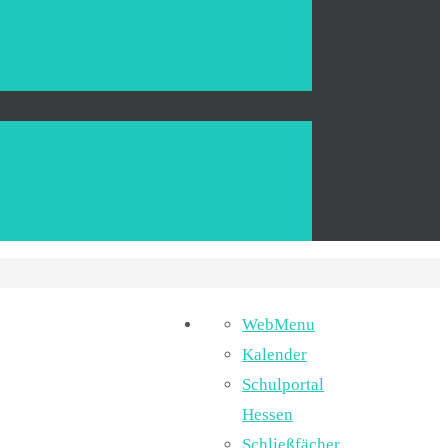
WebMenu
Kalender
Schulportal
Hessen
Schließfächer