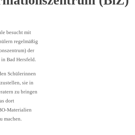
rmationszentrum (BiZ)
le besucht mit
hülern regelmäßig
ionszentrum) der
 in Bad Hersfeld.
 den Schülerinnen
ustellen, sie in
ratern zu bringen
as dort
BO-Materialien
zu machen.