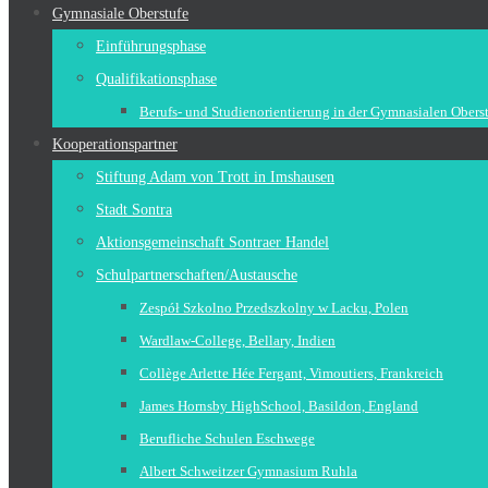
Gymnasiale Oberstufe
Einführungsphase
Qualifikationsphase
Berufs- und Studienorientierung in der Gymnasialen Obers
Kooperationspartner
Stiftung Adam von Trott in Imshausen
Stadt Sontra
Aktionsgemeinschaft Sontraer Handel
Schulpartnerschaften/Austausche
Zespół Szkolno Przedszkolny w Lacku, Polen
Wardlaw-College, Bellary, Indien
Collège Arlette Hée Fergant, Vimoutiers, Frankreich
James Hornsby HighSchool, Basildon, England
Berufliche Schulen Eschwege
Albert Schweitzer Gymnasium Ruhla