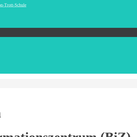
on-Trott-Schule
m