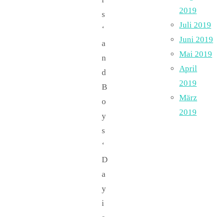
2019
s
Juli 2019
‘
Juni 2019
a
Mai 2019
n
April
d
2019
B
März
o
2019
y
s
‘
D
a
y
i