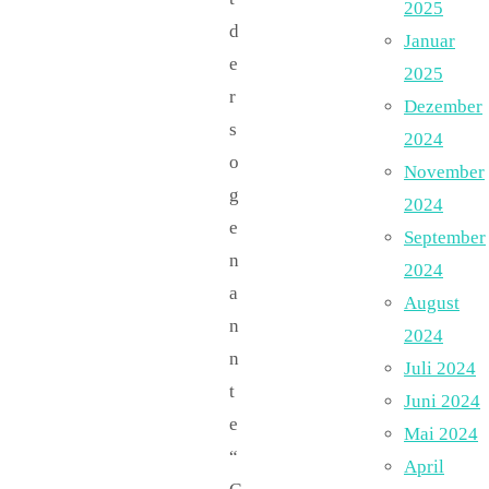
2025
d
Januar
e
2025
r
Dezember
s
2024
o
November
g
2024
e
September
n
2024
a
August
n
2024
n
Juli 2024
t
Juni 2024
e
Mai 2024
“
April