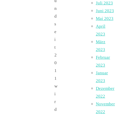
u
Juli 2023
n
Juni 2023
d
Mai 2023
s
April
e
2023
i
März
t
2023
2
Februar
0
2023
1
Januar
1
2023
w
Dezember
i
2022
r
November
d
2022