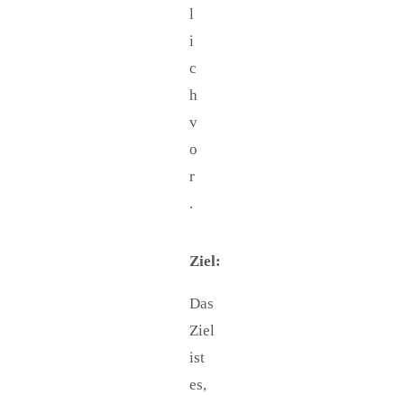
l
i
c
h
v
o
r
.
Ziel:
Das
Ziel
ist
es,