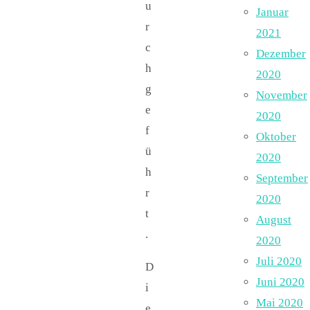
u
Januar
r
2021
c
Dezember
h
2020
g
November
e
2020
f
Oktober
ü
2020
h
September
r
2020
t
August
.
2020
Juli 2020
D
Juni 2020
i
Mai 2020
e