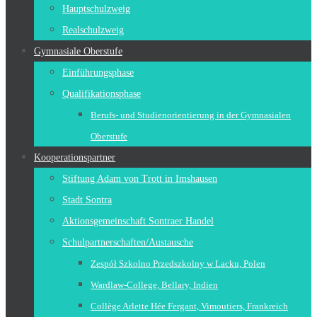
Hauptschulzweig
Realschulzweig
Gymnasiale Oberstufe
Einführungsphase
Qualifikationsphase
Berufs- und Studienorientierung in der Gymnasialen
Oberstufe
Kooperationspartner
Stiftung Adam von Trott in Imshausen
Stadt Sontra
Aktionsgemeinschaft Sontraer Handel
Schulpartnerschaften/Austausche
Zespół Szkolno Przedszkolny w Lacku, Polen
Wardlaw-College, Bellary, Indien
Collège Arlette Hée Fergant, Vimoutiers, Frankreich