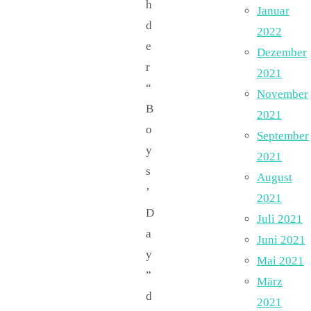
h
Januar
d
2022
e
Dezember
r
2021
“
November
B
2021
o
September
y
2021
s
August
’
2021
D
Juli 2021
a
Juni 2021
y
Mai 2021
”
März
d
2021