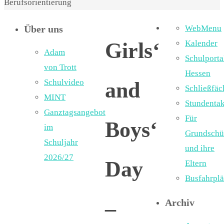
Berufsorientierung
Über uns
WebMenu
Girls‘
Kalender
Adam
Schulporta
von Trott
Hessen
Schulvideo
and
Schließfäc
MINT
Stundentak
Ganztagsangebot
Für
Boys‘
im
Grundschü
Schuljahr
und ihre
2026/27
Day
Eltern
Busfahrpl
–
Archiv