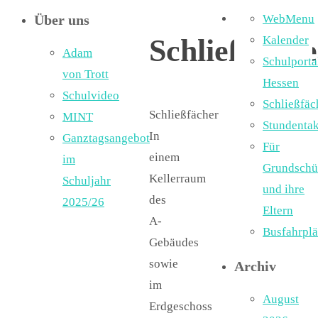
Über uns
WebMenu
Schließfäche
Kalender
Adam
Schulporta
von Trott
Hessen
Schulvideo
Schließfäc
Schließfächer
MINT
Stundentak
In
Ganztagsangebot
Für
einem
im
Grundschü
Kellerraum
Schuljahr
und ihre
des
2025/26
Eltern
A-
Busfahrpl
Gebäudes
sowie
Archiv
im
August
Erdgeschoss