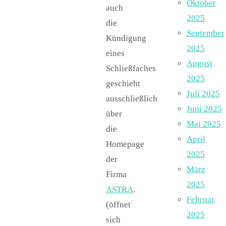
Oktober
auch
2025
die
September
Kündigung
2025
eines
August
Schließfaches
2025
geschieht
Juli 2025
ausschließlich
Juni 2025
über
Mai 2025
die
April
Homepage
2025
der
März
Firma
2025
ASTRA
.
Februar
(öffnet
2025
sich