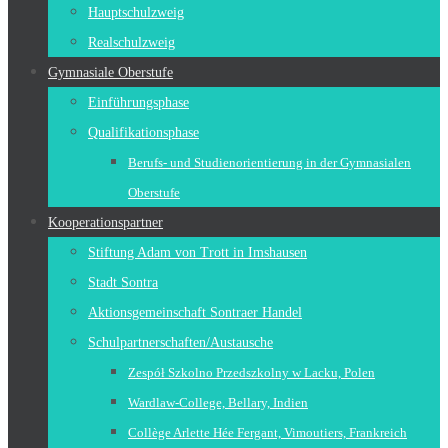
Hauptschulzweig
Realschulzweig
Gymnasiale Oberstufe
Einführungsphase
Qualifikationsphase
Berufs- und Studienorientierung in der Gymnasialen
Oberstufe
Kooperationspartner
Stiftung Adam von Trott in Imshausen
Stadt Sontra
Aktionsgemeinschaft Sontraer Handel
Schulpartnerschaften/Austausche
Zespół Szkolno Przedszkolny w Lacku, Polen
Wardlaw-College, Bellary, Indien
Collège Arlette Hée Fergant, Vimoutiers, Frankreich