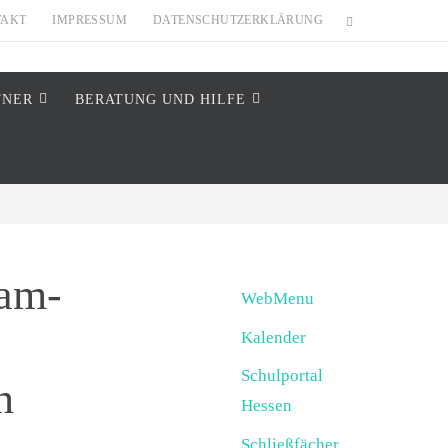
TAKT
IMPRESSUM
DATENSCHUTZERKLÄRUNG
TNER
BERATUNG UND HILFE
dam-
WebMenu
Kalender
Schulportal
n
Hessen
Schließfächer