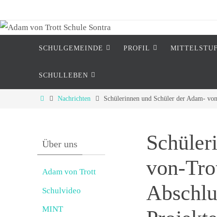
Zum
Inhalt
springen
Zum
SCHULGEMEINDE
PROFIL
MITTELSTU
Inhalt
springen
SCHULLEBEN
Start
Nachrichten
Schülerinnen und Schüler der Adam- von-
Schüler
Über uns
von-Trot
Adam von Trott
Abschlu
Schulvideo
MINT