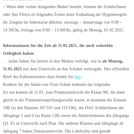
– Wenn aber vorher dringender Bedarf besteht, können die SchülerInnen
oder ihre Eltern zu folgenden Zeiten unter Einhaltung der Hygieneregeln
ihr Zeugnis im Sekretariat abholen: montags – donnerstags von 8:00 –
14:30Uhr, freitags von 8:00 – 13:00Uhr, gültig ab Montag, 01.02.2021.
Informationen für die Zeit ab 11.01.2021, die auch weiterhin
Gültigkeit haben
… sicher haben Sie bereits in den Medien verfolgt, wie es
ab Montag,
11.01.2021
mit dem Unterricht an den Schulen weitergeht. Den offiziellen
Brief des Kultusministers dazu finden Sie
hier
.
Konkret für die Adam-von-Trott-Schule bedeutet das folgendes:
Zu uns kommt ab 11.01. zum Präsenzunterricht die Klasse 9H, die dann
gleich in die Präsentationsprüfungswoche startet, es kommen die Klassen
10R (in den Räumen 107/101 und 111/106), die DAZ-SchülerInnen der
Jahrgänge 5 und 6 (in Raum 128) sowie die AbiturientInnen des Jahrgangs
Q3. Es ist Unterricht nach Plan. Die anderen Klassen und Jahrgänge ab
Jahrgang 7 haben Distanzunterricht. Die Lehrkräfte sind gemäß