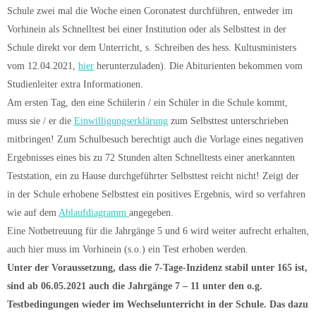
Schule zwei mal die Woche einen Coronatest durchführen, entweder im
Vorhinein als Schnelltest bei einer Institution oder als Selbsttest in der
Schule direkt vor dem Unterricht, s. Schreiben des hess. Kultusministers
vom 12.04.2021,
hier
herunterzuladen). Die Abiturienten bekommen vom
Studienleiter extra Informationen.
Am ersten Tag, den eine Schülerin / ein Schüler in die Schule kommt,
muss sie / er die
Einwilligungserklärung
zum Selbsttest unterschrieben
mitbringen! Zum Schulbesuch berechtigt auch die Vorlage eines negativen
Ergebnisses eines bis zu 72 Stunden alten Schnelltests einer anerkannten
Teststation, ein zu Hause durchgeführter Selbsttest reicht nicht! Zeigt der
in der Schule erhobene Selbsttest ein positives Ergebnis, wird so verfahren
wie auf dem
Ablaufdiagramm
angegeben.
Eine Notbetreuung für die Jahrgänge 5 und 6 wird weiter aufrecht erhalten,
auch hier muss im Vorhinein (s.o.) ein Test erhoben werden.
Unter der Voraussetzung, dass die 7-Tage-Inzidenz stabil unter 165 ist,
sind ab 06.05.2021 auch die Jahrgänge 7 – 11 unter den o.g.
Testbedingungen wieder im Wechselunterricht in der Schule. Das dazu