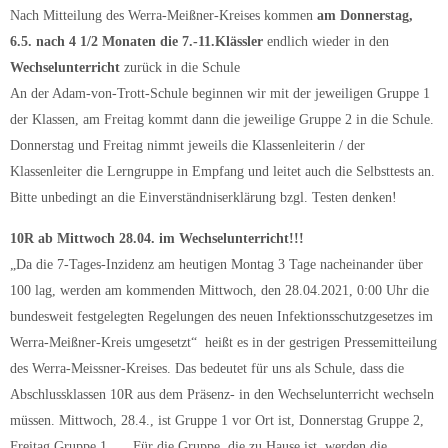
Nach Mitteilung des Werra-Meißner-Kreises kommen
am Donnerstag,
6.5. nach 4 1/2 Monaten die 7.-11.Klässler
endlich wieder in den
Wechselunterricht
zurück in die Schule
An der Adam-von-Trott-Schule beginnen wir mit der jeweiligen Gruppe 1
der Klassen, am Freitag kommt dann die jeweilige Gruppe 2 in die Schule.
Donnerstag und Freitag nimmt jeweils die Klassenleiterin / der
Klassenleiter die Lerngruppe in Empfang und leitet auch die Selbsttests an.
Bitte unbedingt an die Einverständniserklärung bzgl. Testen denken!
10R ab Mittwoch 28.04. im Wechselunterricht!!!
„Da die 7-Tages-Inzidenz am heutigen Montag 3 Tage nacheinander über
100 lag, werden am kommenden Mittwoch, den 28.04.2021, 0:00 Uhr die
bundesweit festgelegten Regelungen des neuen Infektionsschutzgesetzes im
Werra-Meißner-Kreis umgesetzt“ heißt es in der gestrigen Pressemitteilung
des Werra-Meissner-Kreises. Das bedeutet für uns als Schule, dass die
Abschlussklassen 10R aus dem Präsenz- in den Wechselunterricht wechseln
müssen. Mittwoch, 28.4., ist Gruppe 1 vor Ort ist, Donnerstag Gruppe 2,
Freitag Gruppe 1, … Für die Gruppe, die zu Hause ist, werden die