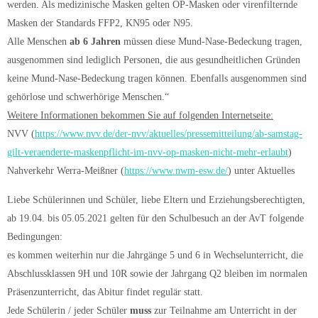
werden. Als medizinische Masken gelten OP-Masken oder virenfilternde
Masken der Standards FFP2, KN95 oder N95.
Alle Menschen
ab 6 Jahren
müssen diese Mund-Nase-Bedeckung tragen,
ausgenommen sind lediglich Personen, die aus gesundheitlichen Gründen
keine Mund-Nase-Bedeckung tragen können. Ebenfalls ausgenommen sind
gehörlose und schwerhörige Menschen.“
Weitere Informationen bekommen Sie auf folgenden Internetseite:
NVV (
https://www.nvv.de/der-nvv/aktuelles/pressemitteilung/ab-samstag-
gilt-veraenderte-maskenpflicht-im-nvv-op-masken-nicht-mehr-erlaubt
)
Nahverkehr Werra-Meißner (
https://www.nwm-esw.de/
) unter Aktuelles
Liebe Schülerinnen und Schüler, liebe Eltern und Erziehungsberechtigten,
ab 19.04. bis 05.05.2021 gelten für den Schulbesuch an der AvT folgende
Bedingungen:
es kommen weiterhin nur die Jahrgänge 5 und 6 in Wechselunterricht, die
Abschlussklassen 9H und 10R sowie der Jahrgang Q2 bleiben im normalen
Präsenzunterricht, das Abitur findet regulär statt.
Jede Schülerin / jeder Schüler
muss
zur Teilnahme am Unterricht in der