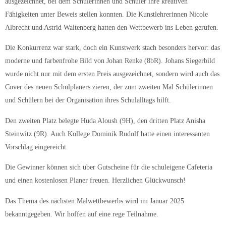
ausgezeichnet, bei dem Schülerinnen und Schüler ihre kreativen
Fähigkeiten unter Beweis stellen konnten. Die Kunstlehrerinnen Nicole
Albrecht und Astrid Waltenberg hatten den Wettbewerb ins Leben gerufen.
Die Konkurrenz war stark, doch ein Kunstwerk stach besonders hervor: das
moderne und farbenfrohe Bild von Johan Renke (8bR). Johans Siegerbild
wurde nicht nur mit dem ersten Preis ausgezeichnet, sondern wird auch das
Cover des neuen Schulplaners zieren, der zum zweiten Mal Schülerinnen
und Schülern bei der Organisation ihres Schulalltags hilft.
Den zweiten Platz belegte Huda Aloush (9H), den dritten Platz Anisha
Steinwitz (9R). Auch Kollege Dominik Rudolf hatte einen interessanten
Vorschlag eingereicht.
Die Gewinner können sich über Gutscheine für die schuleigene Cafeteria
und einen kostenlosen Planer freuen. Herzlichen Glückwunsch!
Das Thema des nächsten Malwettbewerbs wird im Januar 2025
bekanntgegeben. Wir hoffen auf eine rege Teilnahme.