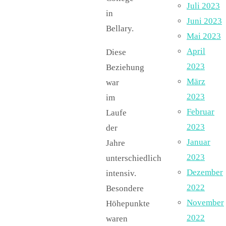
Juli 2023
in
Juni 2023
Bellary.
Mai 2023
April
Diese
2023
Beziehung
März
war
2023
im
Februar
Laufe
2023
der
Januar
Jahre
2023
unterschiedlich
Dezember
intensiv.
2022
Besondere
November
Höhepunkte
2022
waren