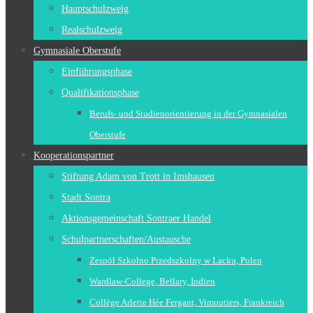
Hauptschulzweig
Realschulzweig
Gymnasiale Oberstufe
Einführungsphase
Qualifikationsphase
Berufs- und Studienorientierung in der Gymnasialen
Oberstufe
Kooperationspartner
Stiftung Adam von Trott in Imshausen
Stadt Sontra
Aktionsgemeinschaft Sontraer Handel
Schulpartnerschaften/Austausche
Zespół Szkolno Przedszkolny w Lacku, Polen
Wardlaw-College, Bellary, Indien
Collège Arlette Hée Fergant, Vimoutiers, Frankreich