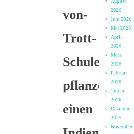
August
von-
2026
Juni 2026
Mai 2026
Trott-
April
2026
März
Schule
2026
Februar
pflanzen
2026
Januar
2026
einen
Dezember
2025
November
Indien