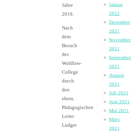
Januar
Jahre
2022
2019.
Dezember
Nach
2021
dem
November
Besuch
2021
des
September
Waldlaw-
2021
College
August
durch
2021
den
Juli 2021
ehem.
Juni 2021
Pädagogischen
Mai 2021
Leiter
März
Ludger
2021