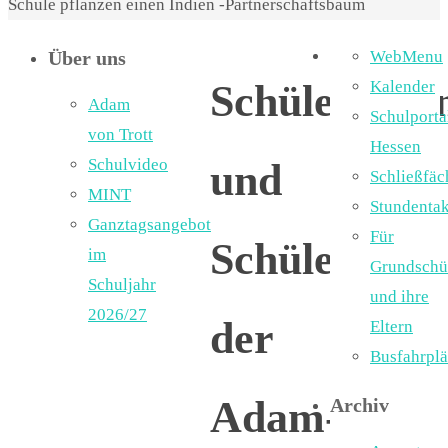
Schule pflanzen einen Indien -Partnerschaftsbaum
Über uns
WebMenu
Schülerinne
Kalender
Adam
Schulporta
von Trott
Hessen
Schulvideo
und
Schließfäc
MINT
Stundentak
Ganztagsangebot
Für
Schüler
im
Grundschü
Schuljahr
und ihre
2026/27
der
Eltern
Busfahrpl
Adam-
Archiv