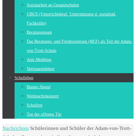
Sozialarbeit an Gesamtschulen
UBUS (Unterrichtsbegl. Unterstützung d. sozialpäd.
Fachkräfte)
Beratungsteam
Das Beratungs- und Förderzentrum (BFZ) als Teil der Adam-
von-Trott-Schule
Anti-Mobbing
Vertrauenslehrer
Schulleben
Bunter Abend
Weihnachtskonzert
Schulfest
Tag der offenen Tür
Start
Nachrichten
Schülerinnen und Schüler der Adam-von-Trott-