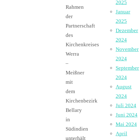
2025
Rahmen
Januar
der
2025
Partnerschaft
Dezember
des
2024
Kirchenkreises
November
Werra
2024
–
September
Meißner
2024
mit
August
dem
2024
Kirchenbezirk
Juli 2024
Bellary
Juni 2024
in
Mai 2024
Südindien
April
unterhält