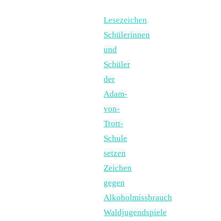
Lesezeichen
.
Schülerinnen
und
Schüler
der
Adam-
von-
Trott-
Schule
setzen
Zeichen
gegen
Alkoholmissbrauch
Waldjugendspiele