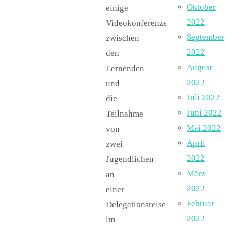
Oktober
einige
2022
Videokonferenzen
September
zwischen
2022
den
August
Lernenden
2022
und
Juli 2022
die
Juni 2022
Teilnahme
Mai 2022
von
April
zwei
2022
Jugendlichen
März
an
2022
einer
Februar
Delegationsreise
2022
im