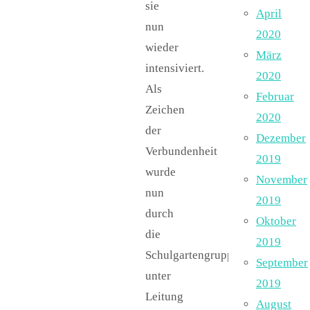
sie
April
nun
2020
wieder
März
intensiviert.
2020
Als
Februar
Zeichen
2020
der
Dezember
Verbundenheit
2019
wurde
November
nun
2019
durch
Oktober
die
2019
Schulgartengruppe
September
unter
2019
Leitung
August