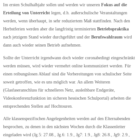
Im ersten Schulhalbjahr sollen und werden wir unseren
Fokus auf die
Erteilung von Unterricht
legen, d.h. außerschulische Veranstaltungen
werden, wenn überhaupt, in sehr reduziertem Maß stattfinden. Nach den
Herbstferien werden aber die langfristig terminierten
Betriebspraktika
nach jetzigem Stand wieder durchgeführt und der
Berufswahlraum
wird
dann auch wieder seinen Betrieb aufnehmen.
Sollte der Unterricht irgendwann doch wieder coronabedingt eingeschränkt
werden müssen, wird wieder vermehrt online kommuniziert werden. Für
einen reibungslosen Ablauf sind die Vorbereitungen von schulischer Seite
soweit getroffen, wie es uns möglich war. An allem Weiteren
(Glasfaseranschluss für schnelleres Netz, ausleihbare Endgeräte,
Videokonferenzfunktion im sicheren hessischen Schulportal) arbeiten die
entsprechenden Stellen auf Hochtouren.
Alle klassenspezifischen Angelegenheiten werden auf den Elternabenden
besprochen, zu denen in den nächsten Wochen durch die Klassenleiter
eingeladen wird (Jg.5: 27.08., Jg.6: 1.9., Jg7: 1.9., Jg8: 26.8., Jg9: 2.9.,