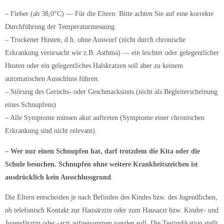
– Fieber (ab 38,0°C) — Für die Eltern: Bitte achten Sie auf eine korrekte
Durchführung der Temperaturmessung.
– Trockener Husten, d.h. ohne Auswurf (nicht durch chronische
Erkrankung verursacht wie z.B. Asthma) — ein leichter oder gelegentlicher
Husten oder ein gelegentliches Halskratzen soll aber zu keinem
automatischen Ausschluss führen.
– Störung des Geruchs- oder Geschmacksinns (nicht als Begleiterscheinung
eines Schnupfens)
– Alle Symptome müssen akut auftreten (Symptome einer chronischen
Erkrankung sind nicht relevant).
– Wer nur einen Schnupfen hat, darf trotzdem die Kita oder die
Schule besuchen.
Schnupfen ohne weitere Krankheitszeichen ist
ausdrücklich kein Ausschlussgrund
.
Die Eltern entscheiden je nach Befinden des Kindes bzw. des Jugendlichen,
ob telefonisch Kontakt zur Hausärztin oder zum Hausarzt bzw. Kinder- und
Jugendärztin oder -arzt aufgenommen werden soll. Die Testindikation stellt