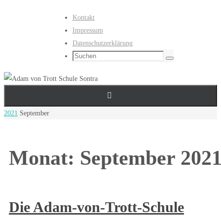
Zum
Kontakt
Inhalt
Impressum
springen
Datenschutzerklärung
Suchen
Suchen
nach:
Start
2021
September
Monat:
September 202
Die Adam-von-Trott-Schule