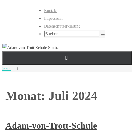
Zum
Kontakt
Inhalt
Impressum
springen
Datenschutzerklärung
Suchen
Suchen
nach:
Start
2024
Juli
Monat:
Juli 2024
Adam-von-Trott-Schule