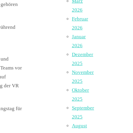
März
n gehören
2026
Februar
während
2026
Januar
2026
Dezember
 und
2025
n Teams vor
November
auf
2025
ng der VR
Oktober
2025
September
ngstag für
2025
August