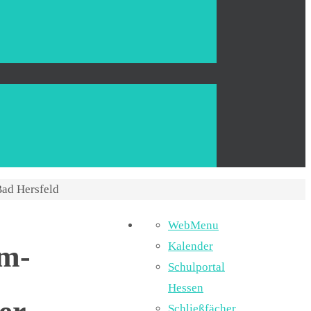
ad Hersfeld
WebMenu
am-
Kalender
Schulportal
Hessen
Schließfächer