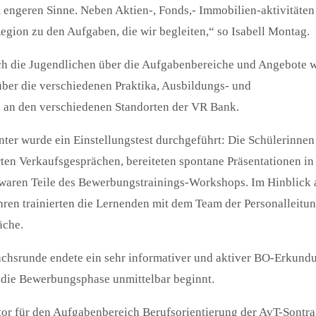
 engeren Sinne. Neben Aktien-, Fonds,- Immobilien-aktivitäte
Region zu den Aufgaben, die wir begleiten,“ so Isabell Montag.
ich die Jugendlichen über die Aufgabenbereiche und Angebote 
ber die verschiedenen Praktika, Ausbildungs- und
 an den verschiedenen Standorten der VR Bank.
er wurde ein Einstellungstest durchgeführt: Die Schülerinnen
erten Verkaufsgesprächen, bereiteten spontane Präsentationen i
aren Teile des Bewerbungstrainings-Workshops. Im Hinblick 
ren trainierten die Lernenden mit dem Team der Personalleitu
äche.
chsrunde endete ein sehr informativer und aktiver BO-Erkundu
n die Bewerbungsphase unmittelbar beginnt.
or für den Aufgabenbereich Berufsorientierung der AvT-Sontra