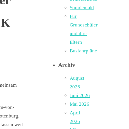
er
Stundentakt
Für
NK
Grundschüler
und ihre
Eltern
Busfahrpläne
Archiv
August
emeinsam
2026
Juni 2026
Mai 2026
am-von-
April
otenburg.
2026
fassen weit