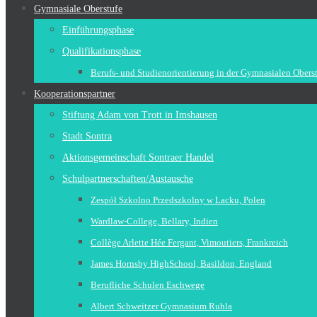
Gymnasiale Oberstufe
Einführungsphase
Qualifikationsphase
Berufs- und Studienorientierung in der Gymnasialen Obers
Kooperationspartner
Stiftung Adam von Trott in Imshausen
Stadt Sontra
Aktionsgemeinschaft Sontraer Handel
Schulpartnerschaften/Austausche
Zespół Szkolno Przedszkolny w Lacku, Polen
Wardlaw-College, Bellary, Indien
Collège Arlette Hée Fergant, Vimoutiers, Frankreich
James Hornsby HighSchool, Basildon, England
Berufliche Schulen Eschwege
Albert Schweitzer Gymnasium Ruhla