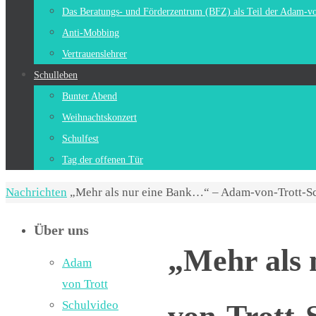
Das Beratungs- und Förderzentrum (BFZ) als Teil der Adam-v
Anti-Mobbing
Vertrauenslehrer
Schulleben
Bunter Abend
Weihnachtskonzert
Schulfest
Tag der offenen Tür
Start
Nachrichten
„Mehr als nur eine Bank…“ – Adam-von-Trott-Sc
Über uns
„Mehr als
Adam
von Trott
Schulvideo