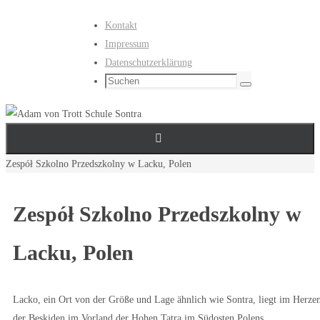
Zum
Kontakt
Inhalt
Impressum
springen
Datenschutzerklärung
Suchen
Suchen
nach:
Start
Zespół Szkolno Przedszkolny w Lacku, Polen
Zespół Szkolno Przedszkolny w
Lacku, Polen
Lacko, ein Ort von der Größe und Lage ähnlich wie Sontra, liegt im Herze
der Beskiden im Vorland der Hohen Tatra im Südosten Polens.