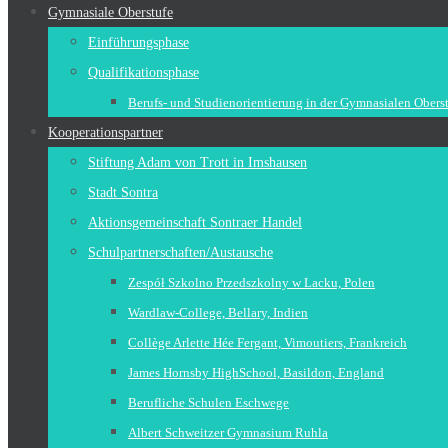
Gymnasiale Oberstufe
Einführungsphase
Qualifikationsphase
Berufs- und Studienorientierung in der Gymnasialen Obers
Kooperationspartner
Stiftung Adam von Trott in Imshausen
Stadt Sontra
Aktionsgemeinschaft Sontraer Handel
Schulpartnerschaften/Austausche
Zespół Szkolno Przedszkolny w Lacku, Polen
Wardlaw-College, Bellary, Indien
Collège Arlette Hée Fergant, Vimoutiers, Frankreich
James Hornsby HighSchool, Basildon, England
Berufliche Schulen Eschwege
Albert Schweitzer Gymnasium Ruhla