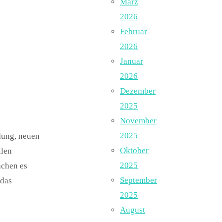
März
2026
Februar
2026
Januar
2026
Dezember
2025
November
2025
ldung, neuen
Oktober
llen
2025
achen es
September
 das
2025
August