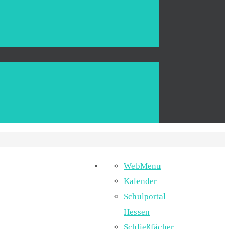
WebMenu
Kalender
Schulportal
Hessen
Schließfächer