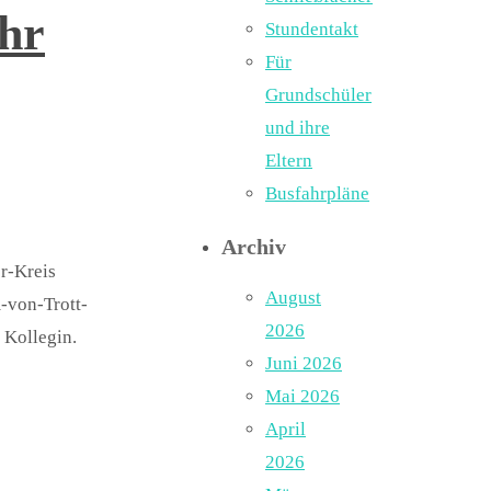
ihr
Stundentakt
Für
Grundschüler
und ihre
Eltern
Busfahrpläne
Archiv
r-Kreis
August
m-von-Trott-
2026
 Kollegin.
Juni 2026
Mai 2026
April
2026