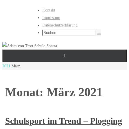
Zum
Kontakt
Inhalt
Impressum
springen
Datenschutzerklärung
Suchen
Suchen
nach:
Start
2021
März
Monat:
März 2021
Schulsport im Trend – Plogging