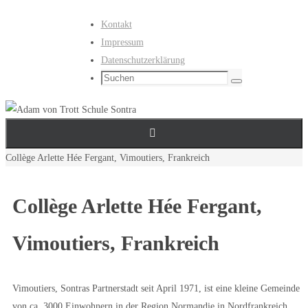
Zum
Kontakt
Inhalt
Impressum
springen
Datenschutzerklärung
Suchen
Suchen
nach:
Start
Collège Arlette Hée Fergant, Vimoutiers, Frankreich
Collège Arlette Hée Fergant,
Vimoutiers, Frankreich
Vimoutiers, Sontras Partnerstadt seit April 1971, ist eine kleine Gemeinde
von ca. 3000 Einwohnern in der Region Normandie in Nordfrankreich.