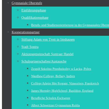
Gymnasiale Oberstufe
Einführungsphase
Qualifikationsphase
Berufs- und Studienorientierung in der Gymnasialen Obers
Kooperationspartner
Stiftung Adam von Trott in Imshausen
Stadt Sontra
Aktionsgemeinschaft Sontraer Handel
Schulpartnerschaften/Austausche
Zespół Szkolno Przedszkolny w Lacku, Polen
Wardlaw-College, Bellary, Indien
Collège Arlette Hée Fergant, Vimoutiers, Frankreich
James Hornsby HighSchool, Basildon, England
Berufliche Schulen Eschwege
Albert Schweitzer Gymnasium Ruhla