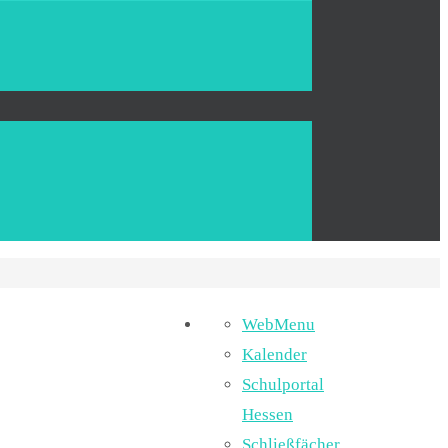
WebMenu
Kalender
Schulportal
Hessen
Schließfächer