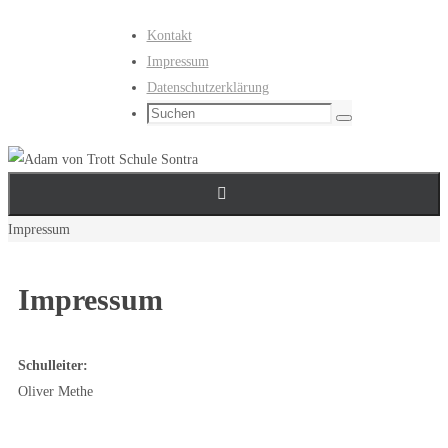
Zum
Kontakt
Inhalt
Impressum
springen
Datenschutzerklärung
Suchen
Suchen
nach:
Start
Impressum
Impressum
Schulleiter:
Oliver Methe