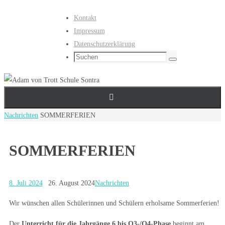
Zum
Kontakt
Inhalt
Impressum
springen
Datenschutzerklärung
Suchen
Suchen
nach:
Start
Nachrichten
SOMMERFERIEN
SOMMERFERIEN
8. Juli 2024
26. August 2024
Nachrichten
Wir wünschen allen Schülerinnen und Schülern erholsame Sommerferien!
Der
Unterricht für die Jahrgänge 6 bis Q3-/Q4-Phase
beginnt am