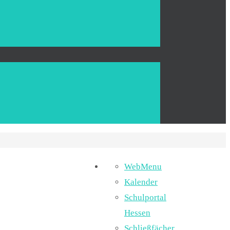
WebMenu
Kalender
Schulportal
Hessen
Schließfächer