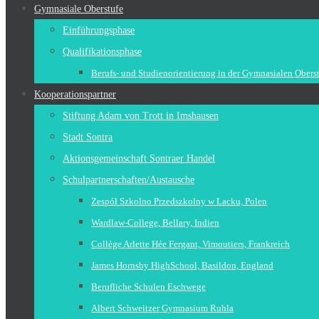
Gymnasiale Oberstufe
Einführungsphase
Qualifikationsphase
Berufs- und Studienorientierung in der Gymnasialen Obers
Kooperationspartner
Stiftung Adam von Trott in Imshausen
Stadt Sontra
Aktionsgemeinschaft Sontraer Handel
Schulpartnerschaften/Austausche
Zespół Szkolno Przedszkolny w Lacku, Polen
Wardlaw-College, Bellary, Indien
Collège Arlette Hée Fergant, Vimoutiers, Frankreich
James Hornsby HighSchool, Basildon, England
Berufliche Schulen Eschwege
Albert Schweitzer Gymnasium Ruhla