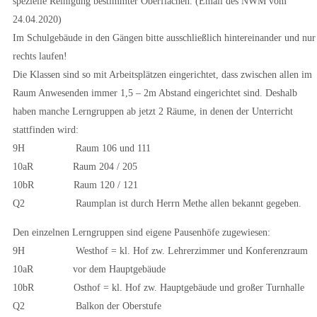
spezielle Reinigung bestimmter Oberflächen. (Email des NWM vom
24.04.2020)
Im Schulgebäude in den Gängen bitte ausschließlich hintereinander und nur
rechts laufen!
Die Klassen sind so mit Arbeitsplätzen eingerichtet, dass zwischen allen im
Raum Anwesenden immer 1,5 – 2m Abstand eingerichtet sind. Deshalb
haben manche Lerngruppen ab jetzt 2 Räume, in denen der Unterricht
stattfinden wird:
9H Raum 106 und 111
10aR Raum 204 / 205
10bR Raum 120 / 121
Q2 Raumplan ist durch Herrn Methe allen bekannt gegeben.
Den einzelnen Lerngruppen sind eigene Pausenhöfe zugewiesen:
9H Westhof = kl. Hof zw. Lehrerzimmer und Konferenzraum
10aR vor dem Hauptgebäude
10bR Osthof = kl. Hof zw. Hauptgebäude und großer Turnhalle
Q2 Balkon der Oberstufe