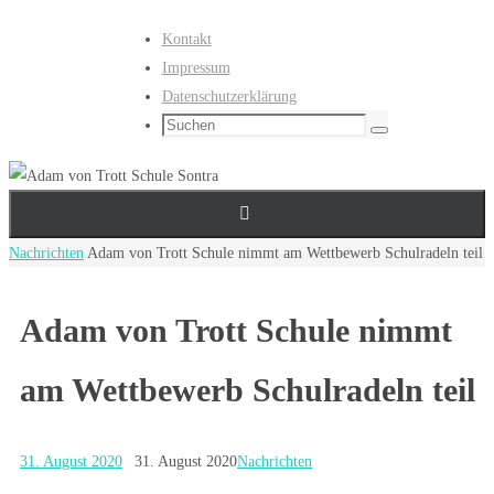
Zum
Kontakt
Inhalt
Impressum
springen
Datenschutzerklärung
Suchen
Suchen
nach:
Start
Nachrichten
Adam von Trott Schule nimmt am Wettbewerb Schulradeln teil
Adam von Trott Schule nimmt
am Wettbewerb Schulradeln teil
31. August 2020
31. August 2020
Nachrichten