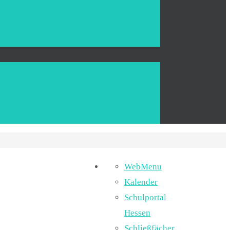
WebMenu
Kalender
Schulportal
Hessen
Schließfächer