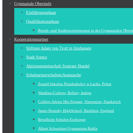
Gymnasiale Oberstufe
Einführungsphase
Qualifikationsphase
Berufs- und Studienorientierung in der Gymnasialen Obers
Kooperationspartner
Stiftung Adam von Trott in Imshausen
Stadt Sontra
Aktionsgemeinschaft Sontraer Handel
Schulpartnerschaften/Austausche
Zespół Szkolno Przedszkolny w Lacku, Polen
Wardlaw-College, Bellary, Indien
Collège Arlette Hée Fergant, Vimoutiers, Frankreich
James Hornsby HighSchool, Basildon, England
Berufliche Schulen Eschwege
Albert Schweitzer Gymnasium Ruhla