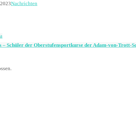
 2023
Nachrichten
ia
is – Schüler der Oberstufensportkurse der Adam-von-Trott-S
ssen.