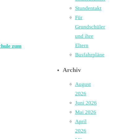
Stundentakt
Für
Grundschüler
und ihre
Eltern
chule zum
Busfahrpläne
Archiv
August
2026
Juni 2026
Mai 2026
April
2026