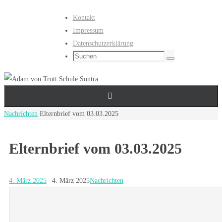
Zum
Kontakt
Inhalt
Impressum
springen
Datenschutzerklärung
Suchen
Suchen
nach:
Start
Nachrichten
Elternbrief vom 03.03.2025
Elternbrief vom 03.03.2025
4. März 2025
4. März 2025
Nachrichten