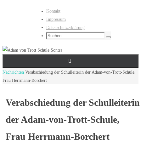
Zum
Kontakt
Inhalt
Impressum
springen
Datenschutzerklärung
Suchen
Suchen
nach:
Start
Nachrichten
Verabschiedung der Schulleiterin der Adam-von-Trott-Schule,
Frau Herrmann-Borchert
Verabschiedung der Schulleiterin
der Adam-von-Trott-Schule,
Frau Herrmann-Borchert